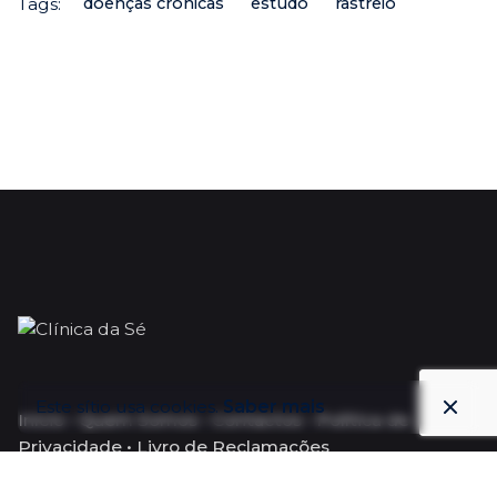
Tags:
doenças crónicas
estudo
rastreio
Este sítio usa cookies.
Saber mais
Início
•
Quem Somos
•
Contactos
•
Política de
Privacidade
•
Livro de Reclamações