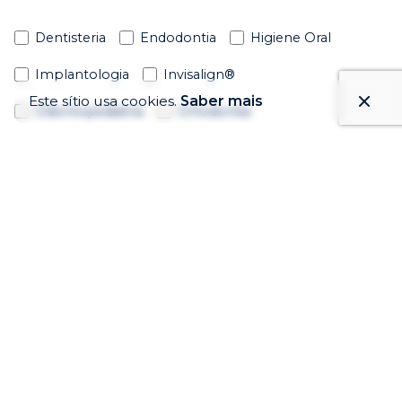
Dentisteria
Endodontia
Higiene Oral
Implantologia
Invisalign®
Este sítio usa cookies.
Saber mais
Odontopediatria
Ortodontia
Periodontologia
Prostodontia
Tratamento da Apneia do Sono e Roncopatia
Observações